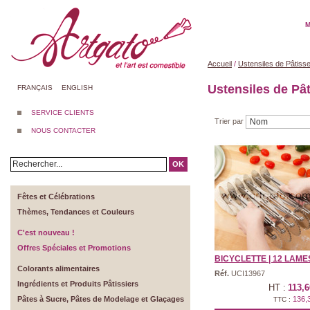
M
Accueil
/
Ustensiles de Pâtisse
Ustensiles de Pât
FRANÇAIS
ENGLISH
SERVICE CLIENTS
Trier par
NOUS CONTACTER
OK
Fêtes et Célébrations
Thèmes, Tendances et Couleurs
C'est nouveau !
Offres Spéciales et Promotions
BICYCLETTE | 12 LAMES 
Colorants alimentaires
Réf.
UCI13967
Ingrédients et Produits Pâtissiers
HT :
113,6
Pâtes à Sucre, Pâtes de Modelage et Glaçages
136,
TTC :