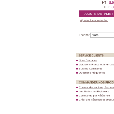
HT :
8,0
9,
TTC :
AJOUTER AU PANIER
Ajouter à ma sélection
Trier par
SERVICE CLIENTS
Nous Contacter
Livraisons France et Internati
Suivi de Commande
Questions Fréquentes
COMMANDER NOS PROD
Commander en ligne, étape p
Les Modes de Règlement
Commande par Référence
Créer une sélection de produi