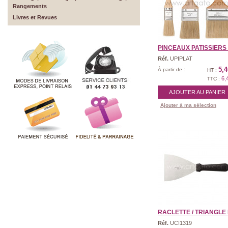
Rangements
Livres et Revues
PINCEAUX PATISSIERS P
Réf.
UPIPLAT
5,4
À partir de :
HT :
6,
TTC :
AJOUTER AU PANIER
Ajouter à ma sélection
RACLETTE / TRIANGLE P
Réf.
UCI1319