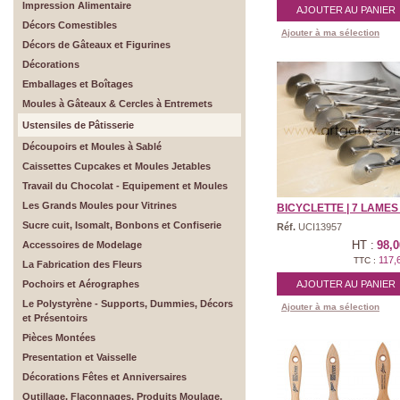
Impression Alimentaire
AJOUTER AU PANIER
Décors Comestibles
Ajouter à ma sélection
Décors de Gâteaux et Figurines
Décorations
Emballages et Boîtages
Moules à Gâteaux & Cercles à Entremets
Ustensiles de Pâtisserie
Découpoirs et Moules à Sablé
Caissettes Cupcakes et Moules Jetables
Travail du Chocolat - Equipement et Moules
Les Grands Moules pour Vitrines
BICYCLETTE | 7 LAMES Ø
Sucre cuit, Isomalt, Bonbons et Confiserie
Réf.
UCI13957
HT :
98,0
Accessoires de Modelage
117,
TTC :
La Fabrication des Fleurs
Pochoirs et Aérographes
AJOUTER AU PANIER
Le Polystyrène - Supports, Dummies, Décors
Ajouter à ma sélection
et Présentoirs
Pièces Montées
Presentation et Vaisselle
Décorations Fêtes et Anniversaires
Outillage, Flaconnages, Produits Moulage,