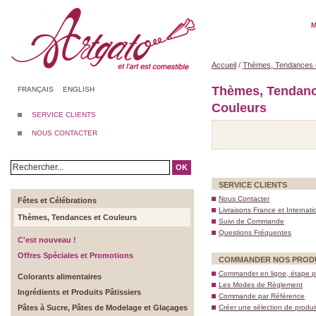
M
Accueil
/
Thèmes, Tendances 
Thèmes, Tendanc
FRANÇAIS
ENGLISH
Couleurs
SERVICE CLIENTS
NOUS CONTACTER
OK
SERVICE CLIENTS
Nous Contacter
Fêtes et Célébrations
Livraisons France et Internati
Thèmes, Tendances et Couleurs
Suivi de Commande
Questions Fréquentes
C'est nouveau !
Offres Spéciales et Promotions
COMMANDER NOS PROD
Commander en ligne, étape p
Colorants alimentaires
Les Modes de Règlement
Ingrédients et Produits Pâtissiers
Commande par Référence
Pâtes à Sucre, Pâtes de Modelage et Glaçages
Créer une sélection de produi