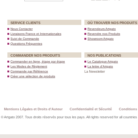
SERVICE CLIENTS
OÙ TROUVER NOS PRODUITS
Nous Contacter
Revendeurs Artgato
Livraisons France et Internationales
Revendre nos Produits
Suivi de Commande
Showroom Artgato
Questions Fréquentes
COMMANDER NOS PRODUITS
NOS PUBLICATIONS
Commander en ligne, étape par étape
Le Catalogue Artgato
Les Modes de Règlement
La lettre d’Artgato
Commande par Référence
La Newsletter
Créer une sélection de produits
Mentions Légales et Droits d'Auteur
Confidentialité et Sécurité
Conditions 
© Artgato 2007. Tous droits réservés pour tous les pays. All rights reserved for all countries