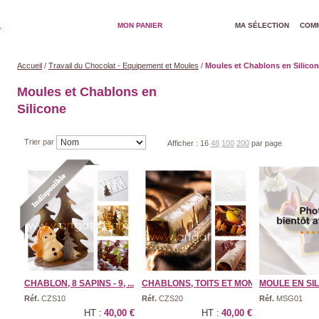
MON PANIER
MA SÉLECTION
COMM
Accueil
/
Travail du Chocolat - Equipement et Moules
/
Moules et Chablons en Silico
Moules et Chablons en
Silicone
Trier par
Afficher :
16
48
100
200
par page
CHABLON, 8 SAPINS - 9, ...
CHABLONS, TOITS ET MONUM ...
MOULE EN SILI
Réf.
CZS10
Réf.
CZS20
Réf.
MSG01
HT :
40,00 €
HT :
40,00 €