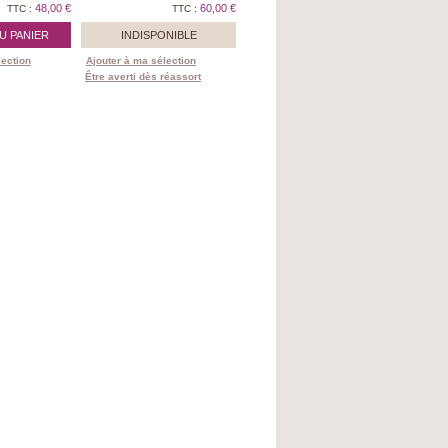
48,00 €
60,00 €
TTC :
TTC :
U PANIER
INDISPONIBLE
lection
Ajouter à ma sélection
Être averti dès réassort