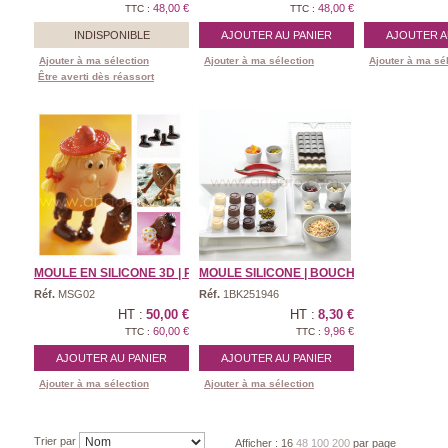
48,00 €
48,00 €
TTC :
TTC :
INDISPONIBLE
AJOUTER AU PANIER
AJOUTER A
Ajouter à ma sélection
Ajouter à ma sélection
Ajouter à ma sé
Être averti dès réassort
MOULE EN SILICONE 3D | P ...
MOULE SILICONE | BOUCHÉ ...
Réf.
MSG02
Réf.
1BK251946
HT :
50,00 €
HT :
8,30 €
60,00 €
9,96 €
TTC :
TTC :
AJOUTER AU PANIER
AJOUTER AU PANIER
Ajouter à ma sélection
Ajouter à ma sélection
Trier par
Afficher :
16
48
100
200
par page