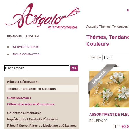
M
Accueil
/
Thèmes, Tendances 
Thèmes, Tendanc
FRANÇAIS
ENGLISH
Couleurs
SERVICE CLIENTS
NOUS CONTACTER
Trier par
OK
Fêtes et Célébrations
Thèmes, Tendances et Couleurs
C'est nouveau !
Offres Spéciales et Promotions
Colorants alimentaires
ASSORTIMENT DE FLEUR
Ingrédients et Produits Pâtissiers
Réf.
BPA200
Pâtes à Sucre, Pâtes de Modelage et Glaçages
HT :
90,0