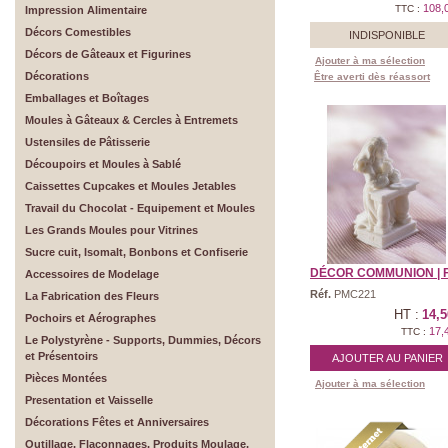
108,
TTC :
Impression Alimentaire
Décors Comestibles
INDISPONIBLE
Décors de Gâteaux et Figurines
Ajouter à ma sélection
Décorations
Être averti dès réassort
Emballages et Boîtages
Moules à Gâteaux & Cercles à Entremets
Ustensiles de Pâtisserie
Découpoirs et Moules à Sablé
Caissettes Cupcakes et Moules Jetables
Travail du Chocolat - Equipement et Moules
Les Grands Moules pour Vitrines
Sucre cuit, Isomalt, Bonbons et Confiserie
DÉCOR COMMUNION | FIL
Accessoires de Modelage
Réf.
PMC221
La Fabrication des Fleurs
HT :
14,5
Pochoirs et Aérographes
17,
TTC :
Le Polystyrène - Supports, Dummies, Décors
et Présentoirs
AJOUTER AU PANIER
Pièces Montées
Ajouter à ma sélection
Presentation et Vaisselle
Décorations Fêtes et Anniversaires
Outillage, Flaconnages, Produits Moulage,