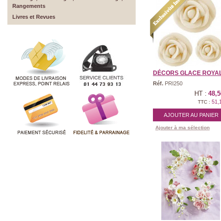
Rangements
Livres et Revues
DÉCORS GLACE ROYALE 
Réf.
PRI250
HT :
48,5
51,
TTC :
AJOUTER AU PANIER
Ajouter à ma sélection