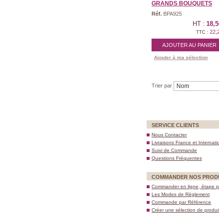
GRANDS BOUQUETS
Réf.
BPA925
HT :
18,5
22,
TTC :
AJOUTER AU PANIER
Ajouter à ma sélection
Trier par
SERVICE CLIENTS
Nous Contacter
Livraisons France et Internati
Suivi de Commande
Questions Fréquentes
COMMANDER NOS PROD
Commander en ligne, étape p
Les Modes de Règlement
Commande par Référence
Créer une sélection de produi