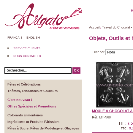
M
Accueil
/
Travail du Chocolat 
Objets, Outils et
FRANÇAIS
ENGLISH
SERVICE CLIENTS
Trier par
NOUS CONTACTER
OK
Fêtes et Célébrations
Thèmes, Tendances et Couleurs
C'est nouveau !
Offres Spéciales et Promotions
MOULE A CHOCOLAT AN
Colorants alimentaires
Réf.
MT-N68
Ingrédients et Produits Pâtissiers
HT :
7,5
Pâtes à Sucre, Pâtes de Modelage et Glaçages
9,
TTC :