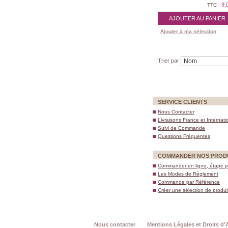
9,
TTC :
AJOUTER AU PANIER
Ajouter à ma sélection
Trier par
SERVICE CLIENTS
Nous Contacter
Livraisons France et Internati
Suivi de Commande
Questions Fréquentes
COMMANDER NOS PROD
Commander en ligne, étape p
Les Modes de Règlement
Commande par Référence
Créer une sélection de produi
Nous contacter
Mentions Légales et Droits d'