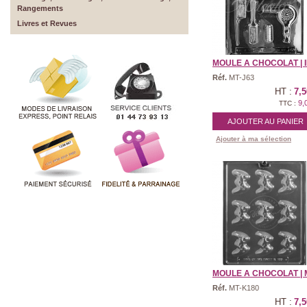
Rangements
Livres et Revues
MOULE A CHOCOLAT | IN
Réf.
MT-J63
HT :
7,5
9,
TTC :
AJOUTER AU PANIER
Ajouter à ma sélection
MOULE A CHOCOLAT | M
Réf.
MT-K180
HT :
7,5