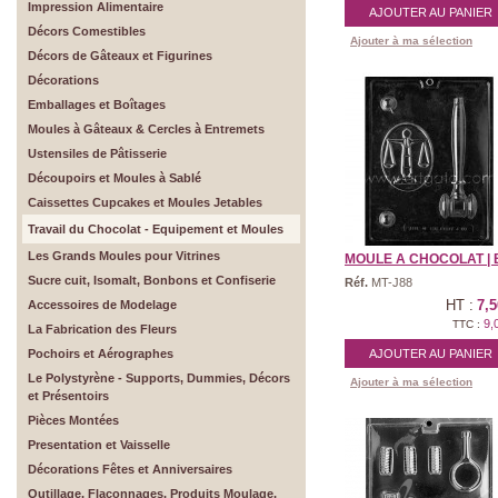
Impression Alimentaire
AJOUTER AU PANIER
Décors Comestibles
Ajouter à ma sélection
Décors de Gâteaux et Figurines
Décorations
Emballages et Boîtages
Moules à Gâteaux & Cercles à Entremets
Ustensiles de Pâtisserie
Découpoirs et Moules à Sablé
Caissettes Cupcakes et Moules Jetables
Travail du Chocolat - Equipement et Moules
Les Grands Moules pour Vitrines
MOULE A CHOCOLAT | B
Sucre cuit, Isomalt, Bonbons et Confiserie
Réf.
MT-J88
HT :
7,5
Accessoires de Modelage
9,
TTC :
La Fabrication des Fleurs
Pochoirs et Aérographes
AJOUTER AU PANIER
Le Polystyrène - Supports, Dummies, Décors
Ajouter à ma sélection
et Présentoirs
Pièces Montées
Presentation et Vaisselle
Décorations Fêtes et Anniversaires
Outillage, Flaconnages, Produits Moulage,