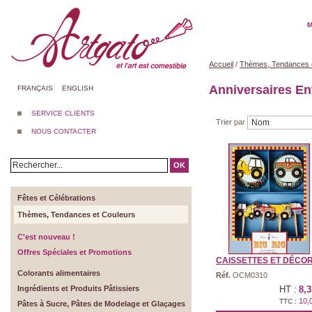
M
Accueil
/
Thèmes, Tendances 
Anniversaires En
FRANÇAIS
ENGLISH
SERVICE CLIENTS
Trier par
NOUS CONTACTER
OK
Fêtes et Célébrations
Thèmes, Tendances et Couleurs
C'est nouveau !
Offres Spéciales et Promotions
CAISSETTES ET DÉCORS
Colorants alimentaires
Réf.
OCM0310
Ingrédients et Produits Pâtissiers
HT :
8,3
10,
TTC :
Pâtes à Sucre, Pâtes de Modelage et Glaçages