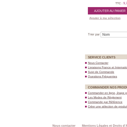
9,
TTC :
AJOUTER AU PANIER
Ajouter à ma sélection
Trier par
SERVICE CLIENTS
Nous Contacter
Livraisons France et Internati
Suivi de Commande
Questions Fréquentes
COMMANDER NOS PROD
Commander en ligne, étape p
Les Modes de Règlement
Commande par Référence
Créer une sélection de produi
Nous contacter
Mentions Légales et Droits d'