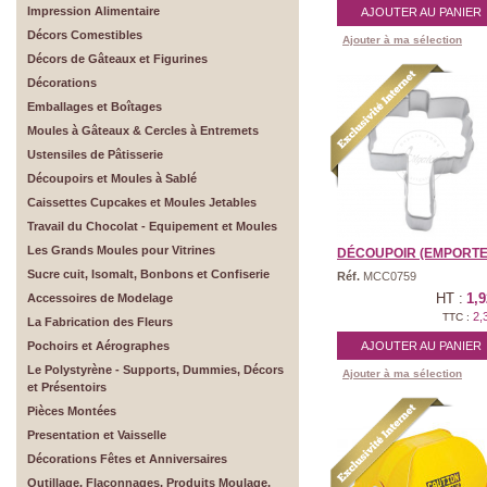
Impression Alimentaire
AJOUTER AU PANIER
Décors Comestibles
Ajouter à ma sélection
Décors de Gâteaux et Figurines
Décorations
Emballages et Boîtages
Moules à Gâteaux & Cercles à Entremets
Ustensiles de Pâtisserie
Découpoirs et Moules à Sablé
Caissettes Cupcakes et Moules Jetables
Travail du Chocolat - Equipement et Moules
Les Grands Moules pour Vitrines
DÉCOUPOIR (EMPORTE-P
Sucre cuit, Isomalt, Bonbons et Confiserie
Réf.
MCC0759
HT :
1,9
Accessoires de Modelage
2,
TTC :
La Fabrication des Fleurs
Pochoirs et Aérographes
AJOUTER AU PANIER
Le Polystyrène - Supports, Dummies, Décors
Ajouter à ma sélection
et Présentoirs
Pièces Montées
Presentation et Vaisselle
Décorations Fêtes et Anniversaires
Outillage, Flaconnages, Produits Moulage,