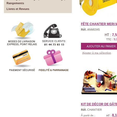
Rangements
Livres et Revues
FÊTE CHANTIER MERI ME
Réf.
ANM0345
HT :
7,5
9,
TTC :
AJOUTER AU PANIER
Ajouter à ma sélection
KIT DE DÉCOR DE GÂTE
Réf.
CHANTIER
8,1
À partir de :
HT :