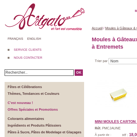
M
Accueil
/
Moules à Gâteaux & 
Moules à Gâteau
FRANÇAIS
ENGLISH
à Entremets
SERVICE CLIENTS
NOUS CONTACTER
Trier par
OK
Fêtes et Célébrations
Thèmes, Tendances et Couleurs
C'est nouveau !
Offres Spéciales et Promotions
Colorants alimentaires
MINI MOULES CARTON J
Ingrédients et Produits Pâtissiers
Réf.
PMCJAUNE
Pâtes à Sucre, Pâtes de Modelage et Glaçages
18,0
À partir de :
HT :