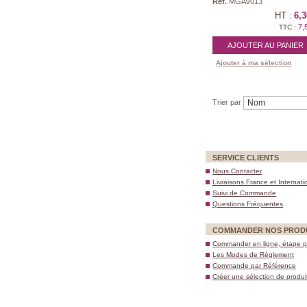
Réf.
MGAV013
HT :
6,3
7,
TTC :
AJOUTER AU PANIER
Ajouter à ma sélection
Trier par
SERVICE CLIENTS
Nous Contacter
Livraisons France et Internati
Suivi de Commande
Questions Fréquentes
COMMANDER NOS PROD
Commander en ligne, étape p
Les Modes de Règlement
Commande par Référence
Créer une sélection de produi