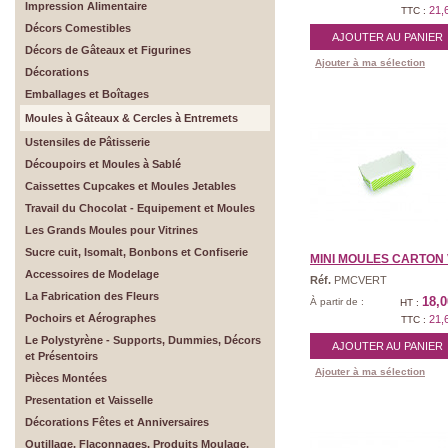
Impression Alimentaire
21,
TTC :
Décors Comestibles
AJOUTER AU PANIER
Décors de Gâteaux et Figurines
Ajouter à ma sélection
Décorations
Emballages et Boîtages
Moules à Gâteaux & Cercles à Entremets
Ustensiles de Pâtisserie
Découpoirs et Moules à Sablé
Caissettes Cupcakes et Moules Jetables
Travail du Chocolat - Equipement et Moules
Les Grands Moules pour Vitrines
Sucre cuit, Isomalt, Bonbons et Confiserie
MINI MOULES CARTON
Accessoires de Modelage
Réf.
PMCVERT
La Fabrication des Fleurs
18,0
À partir de :
HT :
Pochoirs et Aérographes
21,
TTC :
Le Polystyrène - Supports, Dummies, Décors
AJOUTER AU PANIER
et Présentoirs
Ajouter à ma sélection
Pièces Montées
Presentation et Vaisselle
Décorations Fêtes et Anniversaires
Outillage, Flaconnages, Produits Moulage,