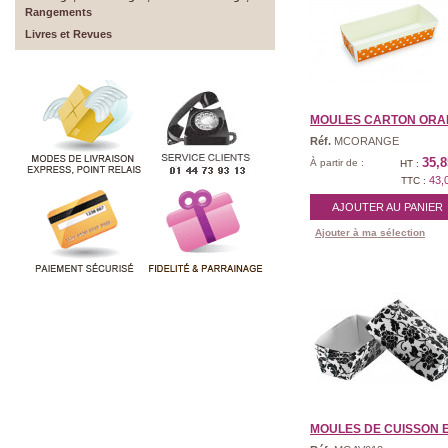
Rangements
Livres et Revues
MOULES CARTON ORA
Réf.
MCORANGE
35,8
À partir de :
HT :
43,
TTC :
AJOUTER AU PANIER
Ajouter à ma sélection
MOULES DE CUISSON EN