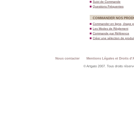
Suivi de Commande
Questions Fréquentes
COMMANDER NOS PROD
Commander en ligne, étape p
Les Modes de Règlement
Commande par Référence
Créer une sélection de produi
Nous contacter
Mentions Légales et Droits d'
© Artgato 2007. Tous droits réservé