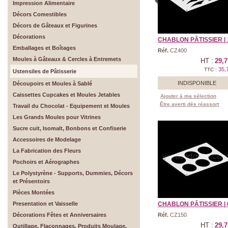
Impression Alimentaire
Décors Comestibles
Décors de Gâteaux et Figurines
Décorations
CHABLON PÂTISSIER | 10
Emballages et Boîtages
Réf.
CZ400
Moules à Gâteaux & Cercles à Entremets
HT :
29,7
35,
TTC :
Ustensiles de Pâtisserie
INDISPONIBLE
Découpoirs et Moules à Sablé
Caissettes Cupcakes et Moules Jetables
Ajouter à ma sélection
Être averti dès réassort
Travail du Chocolat - Equipement et Moules
Les Grands Moules pour Vitrines
Sucre cuit, Isomalt, Bonbons et Confiserie
Accessoires de Modelage
La Fabrication des Fleurs
Pochoirs et Aérographes
Le Polystyrène - Supports, Dummies, Décors
et Présentoirs
Pièces Montées
Presentation et Vaisselle
CHABLON PÂTISSIER | 6 
Décorations Fêtes et Anniversaires
Réf.
CZ150
HT :
29,7
Outillage, Flaconnages, Produits Moulage,