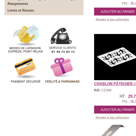
35,
Rangements
TTC :
Livres et Revues
AJOUTER AU PANIER
Ajouter à ma sélection
CHABLON PÂTISSIER | 8 
Réf.
CZ300
HT :
29,7
35,
TTC :
AJOUTER AU PANIER
Ajouter à ma sélection