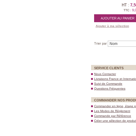
HT :
7,5
9,
TTC :
AJOUTER AU PANIER
Ajouter à ma sélection
Trier par
SERVICE CLIENTS
Nous Contacter
Livraisons France et Internati
Suivi de Commande
Questions Fréquentes
COMMANDER NOS PROD
Commander en ligne, étape p
Les Modes de Règlement
Commande par Référence
Créer une sélection de produi