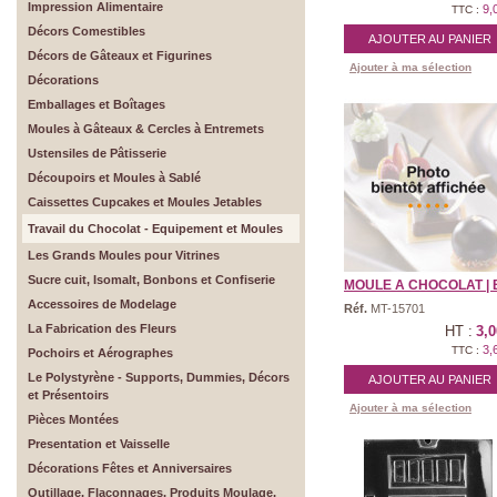
Impression Alimentaire
9,
TTC :
Décors Comestibles
AJOUTER AU PANIER
Décors de Gâteaux et Figurines
Ajouter à ma sélection
Décorations
Emballages et Boîtages
Moules à Gâteaux & Cercles à Entremets
Ustensiles de Pâtisserie
Découpoirs et Moules à Sablé
Caissettes Cupcakes et Moules Jetables
Travail du Chocolat - Equipement et Moules
Les Grands Moules pour Vitrines
Sucre cuit, Isomalt, Bonbons et Confiserie
MOULE A CHOCOLAT | B
Accessoires de Modelage
Réf.
MT-15701
La Fabrication des Fleurs
HT :
3,0
3,
TTC :
Pochoirs et Aérographes
Le Polystyrène - Supports, Dummies, Décors
AJOUTER AU PANIER
et Présentoirs
Ajouter à ma sélection
Pièces Montées
Presentation et Vaisselle
Décorations Fêtes et Anniversaires
Outillage, Flaconnages, Produits Moulage,