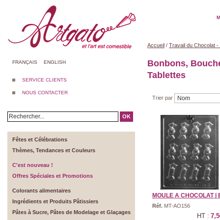
M
Accueil
/
Travail du Chocolat 
Bonbons, Bouché
FRANÇAIS
ENGLISH
Tablettes
SERVICE CLIENTS
NOUS CONTACTER
Trier par
OK
Fêtes et Célébrations
Thèmes, Tendances et Couleurs
C'est nouveau !
Offres Spéciales et Promotions
Colorants alimentaires
MOULE A CHOCOLAT | B
Ingrédients et Produits Pâtissiers
Réf.
MT-AO156
Pâtes à Sucre, Pâtes de Modelage et Glaçages
HT :
7,5