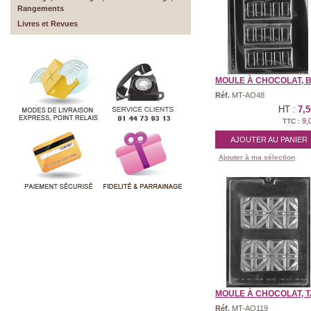
Rangements
Livres et Revues
MOULE À CHOCOLAT, B
Réf.
MT-AO48
HT :
7,5
9,
TTC :
AJOUTER AU PANIER
Ajouter à ma sélection
MOULE À CHOCOLAT, TA
Réf.
MT-AO119