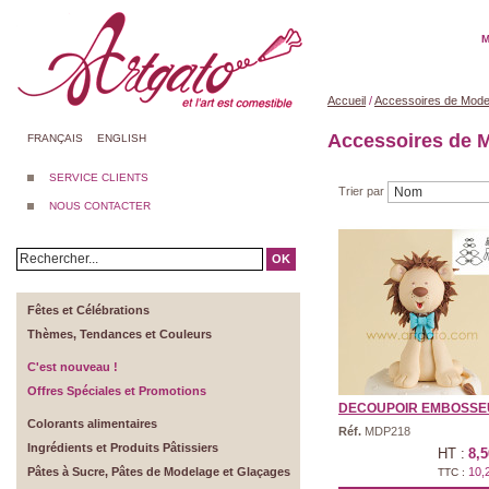
M
Accueil
/
Accessoires de Mode
Accessoires de 
FRANÇAIS
ENGLISH
SERVICE CLIENTS
Trier par
NOUS CONTACTER
OK
Fêtes et Célébrations
Thèmes, Tendances et Couleurs
C'est nouveau !
Offres Spéciales et Promotions
DECOUPOIR EMBOSSEUR
Colorants alimentaires
Réf.
MDP218
Ingrédients et Produits Pâtissiers
HT :
8,5
Pâtes à Sucre, Pâtes de Modelage et Glaçages
10,
TTC :