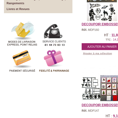
Rangements
Livres et Revues
DECOUPOIR EMBOSSEUR
Réf.
MDP160
HT :
11,8
14,
TTC :
AJOUTER AU PANIER
Ajouter à ma sélection
DECOUPOIR EMBOSSEUR
Réf.
MDP147
HT :
9,1