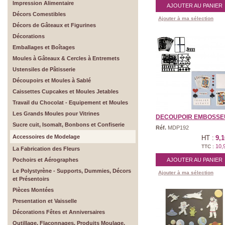
Impression Alimentaire
AJOUTER AU PANIER
Décors Comestibles
Ajouter à ma sélection
Décors de Gâteaux et Figurines
Décorations
Emballages et Boîtages
Moules à Gâteaux & Cercles à Entremets
Ustensiles de Pâtisserie
Découpoirs et Moules à Sablé
Caissettes Cupcakes et Moules Jetables
Travail du Chocolat - Equipement et Moules
Les Grands Moules pour Vitrines
DECOUPOIR EMBOSSEUR
Sucre cuit, Isomalt, Bonbons et Confiserie
Réf.
MDP192
Accessoires de Modelage
HT :
9,1
10,
TTC :
La Fabrication des Fleurs
Pochoirs et Aérographes
AJOUTER AU PANIER
Le Polystyrène - Supports, Dummies, Décors
Ajouter à ma sélection
et Présentoirs
Pièces Montées
Presentation et Vaisselle
Décorations Fêtes et Anniversaires
Outillage, Flaconnages, Produits Moulage,