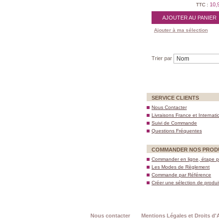
10,
TTC :
AJOUTER AU PANIER
Ajouter à ma sélection
Trier par
SERVICE CLIENTS
Nous Contacter
Livraisons France et Internati
Suivi de Commande
Questions Fréquentes
COMMANDER NOS PROD
Commander en ligne, étape p
Les Modes de Règlement
Commande par Référence
Créer une sélection de produi
Nous contacter
Mentions Légales et Droits d'