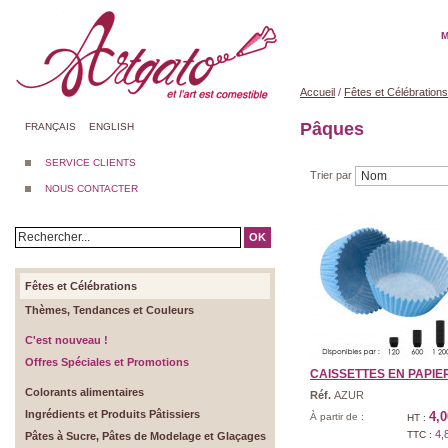
M
Accueil
/
Fêtes et Célébrations
Pâques
FRANÇAIS
ENGLISH
SERVICE CLIENTS
Trier par
NOUS CONTACTER
OK
Fêtes et Célébrations
Thèmes, Tendances et Couleurs
C'est nouveau !
Offres Spéciales et Promotions
CAISSETTES EN PAPIER |
Colorants alimentaires
Réf.
AZUR
Ingrédients et Produits Pâtissiers
4,0
À partir de :
HT :
4,
TTC :
Pâtes à Sucre, Pâtes de Modelage et Glaçages