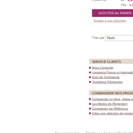
HT :
4,
TTC :
AJOUTER AU PANIER
Ajouter à ma sélection
Trier par
SERVICE CLIENTS
Nous Contacter
Livraisons France et Internati
Suivi de Commande
Questions Fréquentes
COMMANDER NOS PROD
Commander en ligne, étape p
Les Modes de Règlement
Commande par Référence
Créer une sélection de produi