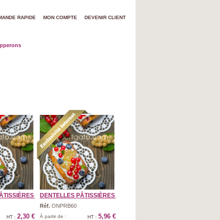
ANDE RAPIDE
MON COMPTE
DEVENIR CLIENT
apperons
TISSIÈRES ...
DENTELLES PÂTISSIÈRES ...
Réf.
ONPRB60
2,30 €
5,96 €
À partir de :
HT :
HT :