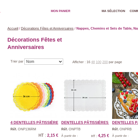
MON PANIER
MA SÉLECTION
COMM
Accueil
/
Décorations Fêtes et Anniversaires
/
Nappes, Chemins et Sets de Table, N
Décorations Fêtes et
Anniversaires
Trier par
Afficher :
16
48
100
200
par page
4 DENTELLES PÂTISSIÈRE ...
DENTELLES PÂTISSIÈRES ...
DENTELLES PÂ
Réf.
ONP136RM
Réf.
ONPTB
Réf.
ONPRB
HT :
2,15 €
4,25 €
À partir de :
À partir de :
HT :