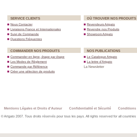
SERVICE CLIENTS
OÙ TROUVER NOS PRODUITS
Nous Contacter
Revendeurs Artgato
Livraisons France et Internationales
Revendre nos Produits
Suivi de Commande
Showroom Artgato
Questions Fréquentes
COMMANDER NOS PRODUITS
NOS PUBLICATIONS
Commander en ligne, étape par étape
Le Catalogue Artgato
Les Modes de Règlement
La lettre d’Artgato
Commande par Référence
La Newsletter
Créer une sélection de produits
Mentions Légales et Droits d'Auteur
Confidentialité et Sécurité
Conditions 
© Artgato 2007. Tous droits réservés pour tous les pays. All rights reserved for all countries