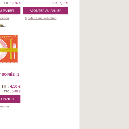
2,76 €
7,15 €
TTC :
TTC :
U PANIER
AJOUTER AU PANIER
lection
Ajouter à ma sélection
OIRÉE | 1 ...
HT :
4,50 €
5,40 €
TTC :
U PANIER
lection