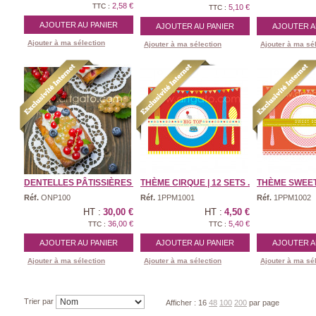
2,58 €
TTC :
5,10 €
TTC :
AJOUTER AU PANIER
AJOUTER AU PANIER
AJOUTER A
Ajouter à ma sélection
Ajouter à ma sélection
Ajouter à ma sé
DENTELLES PÂTISSIÈRES ...
THÈME CIRQUE | 12 SETS ...
THÈME SWEET S
Réf.
ONP100
Réf.
1PPM1001
Réf.
1PPM1002
HT :
30,00 €
HT :
4,50 €
36,00 €
5,40 €
TTC :
TTC :
AJOUTER AU PANIER
AJOUTER AU PANIER
AJOUTER A
Ajouter à ma sélection
Ajouter à ma sélection
Ajouter à ma sé
Trier par
Afficher :
16
48
100
200
par page