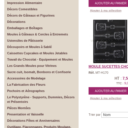
Impression Alimentaire
AJOUTER AU PANIER
Décors Comestibles
Ajouter à ma sélection
Décors de Gâteaux et Figurines
Décorations
Emballages et Boîtages
Moules à Gâteaux & Cercles à Entremets
Ustensiles de Pâtisserie
Découpoirs et Moules à Sablé
Caissettes Cupcakes et Moules Jetables
Travail du Chocolat - Equipement et Moules
Les Grands Moules pour Vitrines
MOULE SUCETTES CHOC
Sucre cuit, Isomalt, Bonbons et Confiserie
Réf.
MT-H170
HT :
7,5
Accessoires de Modelage
9,
TTC :
La Fabrication des Fleurs
Pochoirs et Aérographes
AJOUTER AU PANIER
Le Polystyrène - Supports, Dummies, Décors
Ajouter à ma sélection
et Présentoirs
Pièces Montées
Presentation et Vaisselle
Trier par
Décorations Fêtes et Anniversaires
Outillage, Flaconnages, Produits Moulage,