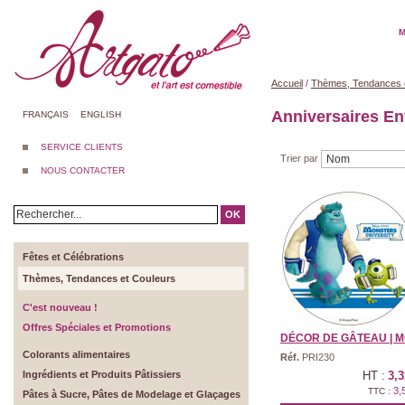
M
Accueil
/
Thèmes, Tendances 
Anniversaires En
FRANÇAIS
ENGLISH
SERVICE CLIENTS
Trier par
NOUS CONTACTER
OK
Fêtes et Célébrations
Thèmes, Tendances et Couleurs
C'est nouveau !
Offres Spéciales et Promotions
DÉCOR DE GÂTEAU | MO
Colorants alimentaires
Réf.
PRI230
Ingrédients et Produits Pâtissiers
HT :
3,3
3,
TTC :
Pâtes à Sucre, Pâtes de Modelage et Glaçages