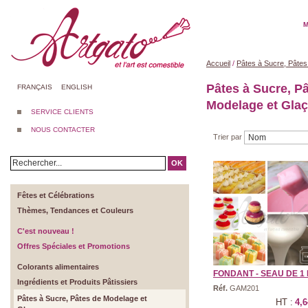
M
Accueil
/
Pâtes à Sucre, Pâte
Pâtes à Sucre, P
FRANÇAIS
ENGLISH
Modelage et Gla
SERVICE CLIENTS
NOUS CONTACTER
Trier par
OK
Fêtes et Célébrations
Thèmes, Tendances et Couleurs
C'est nouveau !
Offres Spéciales et Promotions
Colorants alimentaires
FONDANT - SEAU DE 1
Ingrédients et Produits Pâtissiers
Réf.
GAM201
Pâtes à Sucre, Pâtes de Modelage et
HT :
4,6