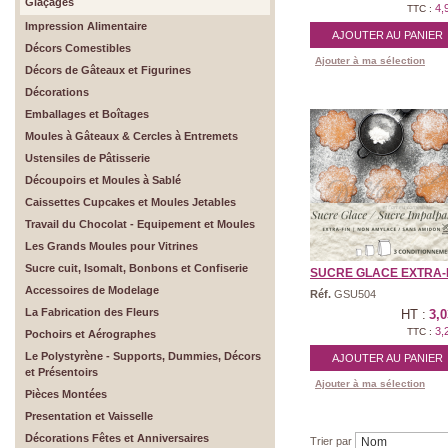
Glaçages
4,
TTC :
Impression Alimentaire
AJOUTER AU PANIER
Décors Comestibles
Ajouter à ma sélection
Décors de Gâteaux et Figurines
Décorations
Emballages et Boîtages
Moules à Gâteaux & Cercles à Entremets
Ustensiles de Pâtisserie
Découpoirs et Moules à Sablé
Caissettes Cupcakes et Moules Jetables
Travail du Chocolat - Equipement et Moules
Les Grands Moules pour Vitrines
Sucre cuit, Isomalt, Bonbons et Confiserie
SUCRE GLACE EXTRA-FIN
Accessoires de Modelage
Réf.
GSU504
La Fabrication des Fleurs
HT :
3,0
3,
TTC :
Pochoirs et Aérographes
Le Polystyrène - Supports, Dummies, Décors
AJOUTER AU PANIER
et Présentoirs
Ajouter à ma sélection
Pièces Montées
Presentation et Vaisselle
Décorations Fêtes et Anniversaires
Trier par