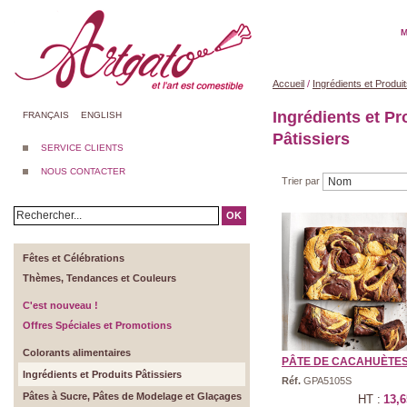
M
Accueil
/
Ingrédients et Produit
Ingrédients et Pr
FRANÇAIS
ENGLISH
Pâtissiers
SERVICE CLIENTS
NOUS CONTACTER
Trier par
OK
Fêtes et Célébrations
Thèmes, Tendances et Couleurs
C'est nouveau !
Offres Spéciales et Promotions
Colorants alimentaires
PÂTE DE CACAHUÈTES 
Ingrédients et Produits Pâtissiers
Réf.
GPA5105S
Pâtes à Sucre, Pâtes de Modelage et Glaçages
HT :
13,6