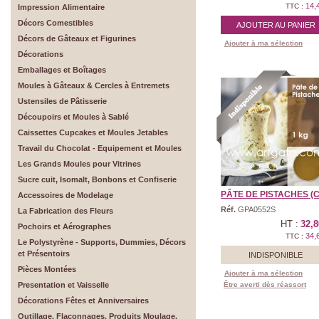
14,
TTC :
Impression Alimentaire
Décors Comestibles
AJOUTER AU PANIER
Décors de Gâteaux et Figurines
Ajouter à ma sélection
Décorations
Emballages et Boîtages
Moules à Gâteaux & Cercles à Entremets
Ustensiles de Pâtisserie
Découpoirs et Moules à Sablé
Caissettes Cupcakes et Moules Jetables
Travail du Chocolat - Equipement et Moules
Les Grands Moules pour Vitrines
Sucre cuit, Isomalt, Bonbons et Confiserie
PÂTE DE PISTACHES (CL
Accessoires de Modelage
Réf.
GPA0552S
La Fabrication des Fleurs
HT :
32,8
Pochoirs et Aérographes
34,
TTC :
Le Polystyrène - Supports, Dummies, Décors
et Présentoirs
INDISPONIBLE
Pièces Montées
Ajouter à ma sélection
Presentation et Vaisselle
Être averti dès réassort
Décorations Fêtes et Anniversaires
Outillage, Flaconnages, Produits Moulage,