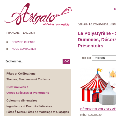
M
Accueil
/
Le Polystyrène - Sup
Le Polystyrène -
FRANÇAIS
ENGLISH
Dummies, Décors
SERVICE CLIENTS
Présentoirs
NOUS CONTACTER
Trier par
OK
Fêtes et Célébrations
Thèmes, Tendances et Couleurs
C'est nouveau !
Offres Spéciales et Promotions
Colorants alimentaires
Ingrédients et Produits Pâtissiers
DÉCOR EN POLYSTYRÈNE
Pâtes à Sucre, Pâtes de Modelage et Glaçages
Réf.
PLDCRQ20