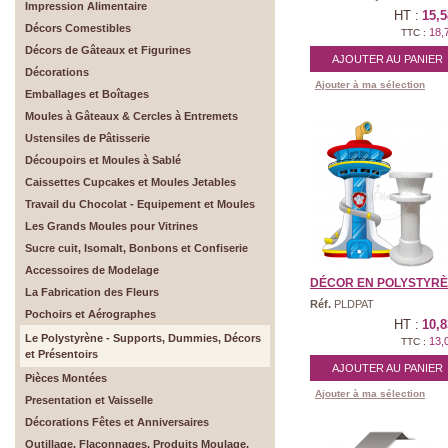
Impression Alimentaire
HT :
15,5
Décors Comestibles
18,
TTC :
Décors de Gâteaux et Figurines
AJOUTER AU PANIER
Décorations
Ajouter à ma sélection
Emballages et Boîtages
Moules à Gâteaux & Cercles à Entremets
Ustensiles de Pâtisserie
Découpoirs et Moules à Sablé
Caissettes Cupcakes et Moules Jetables
Travail du Chocolat - Equipement et Moules
Les Grands Moules pour Vitrines
Sucre cuit, Isomalt, Bonbons et Confiserie
Accessoires de Modelage
DÉCOR EN POLYSTYRÈNE
La Fabrication des Fleurs
Réf.
PLDPAT
Pochoirs et Aérographes
HT :
10,8
Le Polystyrène - Supports, Dummies, Décors
13,
TTC :
et Présentoirs
AJOUTER AU PANIER
Pièces Montées
Ajouter à ma sélection
Presentation et Vaisselle
Décorations Fêtes et Anniversaires
Outillage, Flaconnages, Produits Moulage,