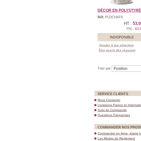
DÉCOR EN POLYSTYRÈNE
Réf.
PLDCHAT6
HT :
53,0
63,
TTC :
INDISPONIBLE
Ajouter à ma sélection
Être averti dès réassort
Trier par
SERVICE CLIENTS
Nous Contacter
Livraisons France et Internati
Suivi de Commande
Questions Fréquentes
COMMANDER NOS PROD
Commander en ligne, étape p
Les Modes de Règlement