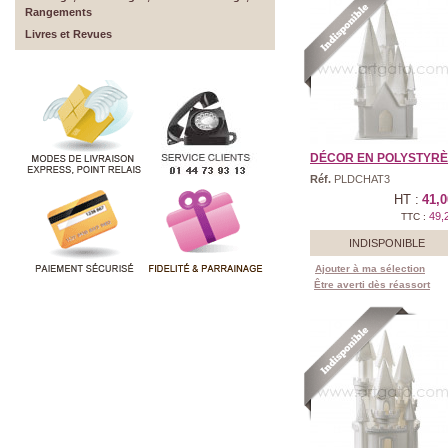
Rangements
Livres et Revues
DÉCOR EN POLYSTYRÈNE
Réf.
PLDCHAT3
HT :
41,0
49,
TTC :
INDISPONIBLE
Ajouter à ma sélection
Être averti dès réassort