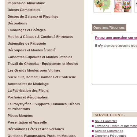
Impression Alimentaire
Décors Comestibles
Décors de Gâteaux et Figurines
Décorations
Questions/Réponses
Emballages et Boîtages
Moules à Gâteaux & Cercles à Entremets
Posez une question sur c
Ustensiles de Pâtisserie
Il n’y a encore aucune que
Découpoirs et Moules à Sablé
Caissettes Cupcakes et Moules Jetables
Travail du Chocolat - Equipement et Moules
Les Grands Moules pour Vitrines
Sucre cuit, Isomalt, Bonbons et Confiserie
Accessoires de Modelage
La Fabrication des Fleurs
Pochoirs et Aérographes
Le Polystyrène - Supports, Dummies, Décors
et Présentoirs
SERVICE CLIENTS
Pièces Montées
Nous Contacter
Presentation et Vaisselle
Livraisons France et Internati
Décorations Fêtes et Anniversaires
Suivi de Commande
Outillage, Flaconnages, Produits Moulage,
Questions Fréquentes