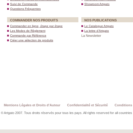
Suivi de Commande
Showroom Artgato
Questions Fréquentes
COMMANDER NOS PRODUITS
NOS PUBLICATIONS
Commander en ligne, étape par étape
Le Catalogue Artgato
Les Modes de Règlement
La lettre d’Artgato
Commande par Référence
La Newsletter
Créer une sélection de produits
Mentions Légales et Droits d'Auteur
Confidentialité et Sécurité
Conditions 
© Artgato 2007. Tous droits réservés pour tous les pays. All rights reserved for all countries