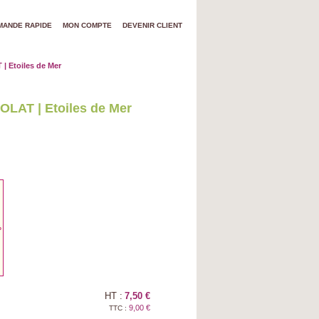
ANDE RAPIDE
MON COMPTE
DEVENIR CLIENT
 Etoiles de Mer
AT | Etoiles de Mer
%
HT :
7,50 €
9,00 €
TTC :