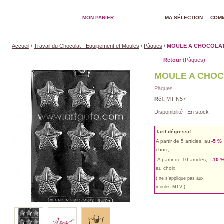
MON PANIER
MA SÉLECTION
COMM
Accueil
/
Travail du Chocolat - Equipement et Moules
/
Pâques
/
MOULE A CHOCOLAT |
Retour
(Pâques)
MOULE A CHOCOL
Pâques
Réf.
MT-N57
Disponibilité :
En stock
Tarif dégressif
A partir de 5 articles, au
-5 %
choix,
A partir de 10 articles,
-10 
au choix,
(
ne s'applique pas aux
moules MTV )