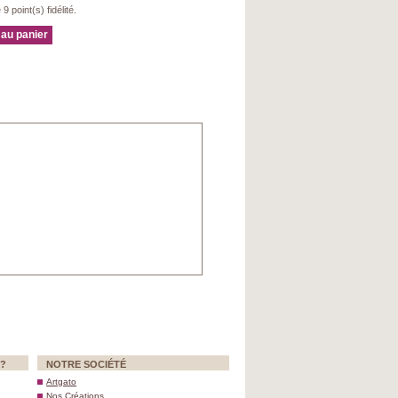
e
9
point(s) fidélité.
 au panier
 ?
NOTRE SOCIÉTÉ
Artgato
Nos Créations