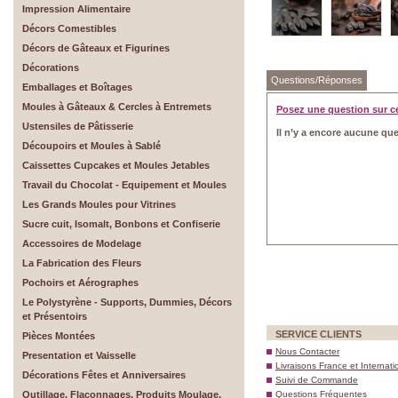
Impression Alimentaire
Décors Comestibles
Décors de Gâteaux et Figurines
Décorations
Questions/Réponses
Emballages et Boîtages
Moules à Gâteaux & Cercles à Entremets
Posez une question sur c
Ustensiles de Pâtisserie
Il n’y a encore aucune que
Découpoirs et Moules à Sablé
Caissettes Cupcakes et Moules Jetables
Travail du Chocolat - Equipement et Moules
Les Grands Moules pour Vitrines
Sucre cuit, Isomalt, Bonbons et Confiserie
Accessoires de Modelage
La Fabrication des Fleurs
Pochoirs et Aérographes
Le Polystyrène - Supports, Dummies, Décors
et Présentoirs
SERVICE CLIENTS
Pièces Montées
Nous Contacter
Presentation et Vaisselle
Livraisons France et Internati
Décorations Fêtes et Anniversaires
Suivi de Commande
Outillage, Flaconnages, Produits Moulage,
Questions Fréquentes